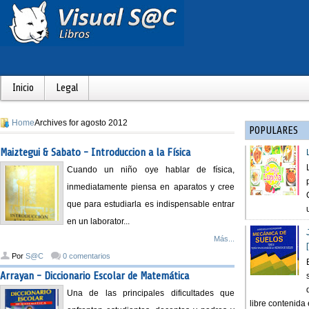
Inicio
Legal
Home
Archives for agosto 2012
POPULARES
Maiztegui & Sabato - Introduccion a la Física
Cuando un niño oye hablar de física,
inmediatamente piensa en aparatos y cree
que para estudiarla es indispensable entrar
en un laborator...
Más...
Por
S@C
0 comentarios
Arrayan - Diccionario Escolar de Matemática
Una de las principales dificultades que
libre contenida e