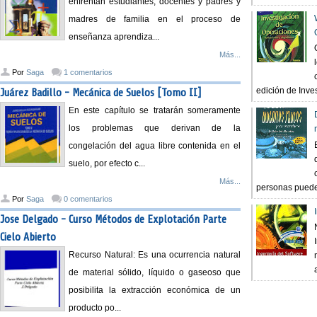
enfrentan estudiantes, docentes y padres y
madres de familia en el proceso de
enseñanza aprendiza...
Más...
Por
Saga
1 comentarios
edición de Inves
Juárez Badillo - Mecánica de Suelos [Tomo II]
En este capítulo se tratarán someramente
los problemas que derivan de la
congelación del agua libre contenida en el
suelo, por efecto c...
Más...
personas pueden
Por
Saga
0 comentarios
Jose Delgado - Curso Métodos de Explotación Parte
Cielo Abierto
Recurso Natural: Es una ocurrencia natural
de material sólido, líquido o gaseoso que
posibilita la extracción económica de un
producto po...