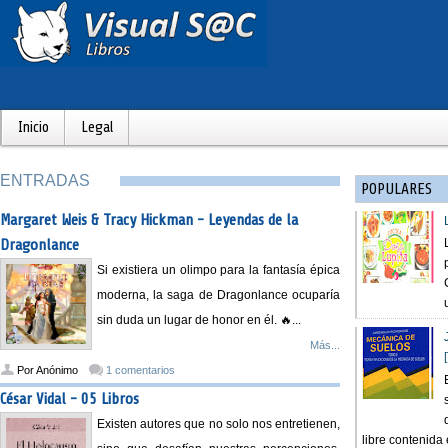
Inicio
Legal
ENTRADAS
POPULARES
Margaret Weis & Tracy Hickman - Leyendas de la
Dragonlance
Si existiera un olimpo para la fantasía épica
moderna, la saga de Dragonlance ocuparía
sin duda un lugar de honor en él. 🔥...
Más...
Por
Anónimo
1 comentarios
César Vidal - 05 Libros
Existen autores que no solo nos entretienen,
libre contenida e