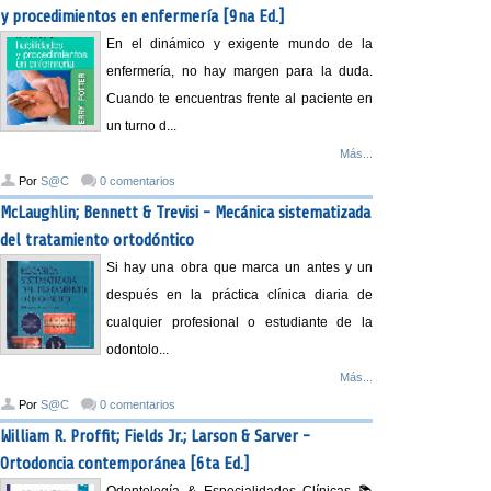
y procedimientos en enfermería [9na Ed.]
En el dinámico y exigente mundo de la
enfermería, no hay margen para la duda.
Cuando te encuentras frente al paciente en
un turno d...
Más...
Por
S@C
0 comentarios
McLaughlin; Bennett & Trevisi - Mecánica sistematizada
del tratamiento ortodóntico
Si hay una obra que marca un antes y un
después en la práctica clínica diaria de
cualquier profesional o estudiante de la
odontolo...
Más...
Por
S@C
0 comentarios
William R. Proffit; Fields Jr.; Larson & Sarver -
Ortodoncia contemporánea [6ta Ed.]