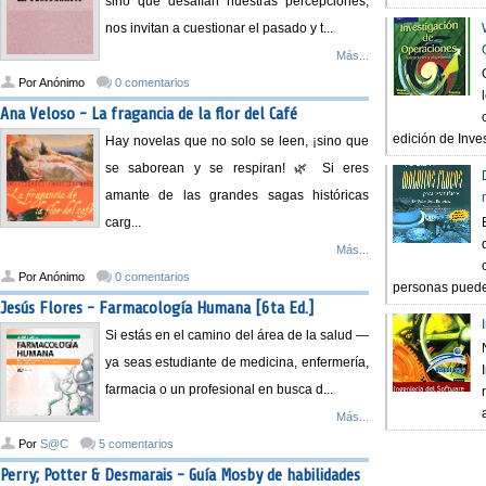
sino que desafían nuestras percepciones,
nos invitan a cuestionar el pasado y t...
Más...
Por
Anónimo
0 comentarios
Ana Veloso - La fragancia de la flor del Café
edición de Inves
Hay novelas que no solo se leen, ¡sino que
se saborean y se respiran! 🌿 Si eres
amante de las grandes sagas históricas
carg...
Más...
Por
Anónimo
0 comentarios
personas pueden
Jesús Flores - Farmacología Humana [6ta Ed.]
Si estás en el camino del área de la salud —
ya seas estudiante de medicina, enfermería,
farmacia o un profesional en busca d...
Más...
Por
S@C
5 comentarios
Perry; Potter & Desmarais - Guía Mosby de habilidades