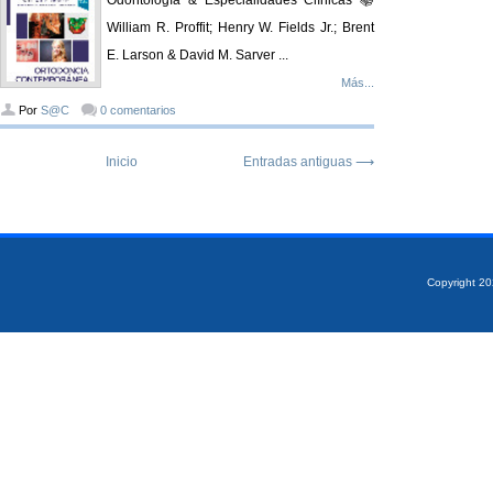
Odontología & Especialidades Clínicas 📚
William R. Proffit; Henry W. Fields Jr.; Brent
E. Larson & David M. Sarver ...
Más...
Por
S@C
0 comentarios
Inicio
Entradas antiguas ⟶
Copyright 2