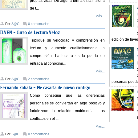
propias vidas. De alguna forma es la historia
de t...
Más...
Por
S@C
0 comentarios
ILVEM - Curso de Lectura Veloz
edición de Inves
Triplique su velocidad y comprensión en
lectura y aumente cualitativamente la
comprensión. La lectura es la puerta de
entrada al conocimi...
Más...
Por
S@C
2 comentarios
personas pueden
Fernando Zabala - Me casaría de nuevo contigo
Cómo conseguir que las diferencias
personales se conviertan en algo positivo y
fortalezcan la relación matrimonial. Los
conflictos en el ...
Más...
Por
S@C
0 comentarios