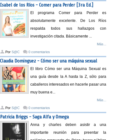
Isabel de los Ríos - Comer para Perder [3ra Ed.]
El programa Comer para Perder es
absolutamente excelente. De Los Ríos
respalda todos sus hallazgos con
investigación citada. Básicamente ...
Más...
Por
S@C
0 comentarios
Claudia Dominguez - Cómo ser una máquina sexual
El libro Cómo ser una Máquina Sexual es
una guía desde la A hasta la Z, sólo para
caballeros interesados en hacerle pasar una
muy buena e...
Más...
Por
S@C
0 comentarios
Patricia Briggs - Saga Alfa y Omega
Anna y charles deben asistir a una
importante reunión para preentar la