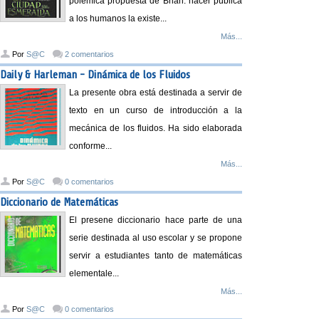
polémica propuesta de Brian: hacer pública
a los humanos la existe...
Más...
Por
S@C
2 comentarios
Daily & Harleman - Dinámica de los Fluidos
La presente obra está destinada a servir de
texto en un curso de introducción a la
mecánica de los fluidos. Ha sido elaborada
conforme...
Más...
Por
S@C
0 comentarios
Diccionario de Matemáticas
El presene diccionario hace parte de una
serie destinada al uso escolar y se propone
servir a estudiantes tanto de matemáticas
elementale...
Más...
Por
S@C
0 comentarios