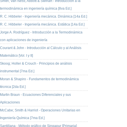
Smith; Van Ness; Abbott & Swihart - Introducción a la
termodinámica en ingeniería química [8va Ed.]
R. C. Hibbeler - Ingeniería mecánica. Dinámica [14a Ed.]
R. C. Hibbeler - Ingeniería mecánica. Estática [14a Ed.]
Jorge A. Rodríguez - Introducción a la Termodinámica
con aplicaciones de ingeniería
Courant & John - Introducción al Cálculo y al Análisis
Matemático [Vol. I y II]
Skoog; Holler & Crouch - Principios de análisis
instrumental [7ma Ed.]
Moran & Shapiro - Fundamentos de termodinámica
técnica [2da Ed.]
Martin Braun - Ecuaciones Diferenciales y sus
Aplicaciones
McCabe; Smith & Harriot - Operaciones Unitarias en
Ingeniería Química [7ma Ed.]
Santillana - Método gráfico de Singapur [Primaria]