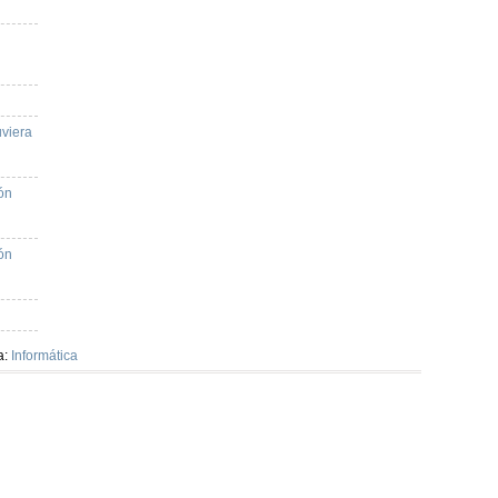
uviera
ón
ón
a:
Informática