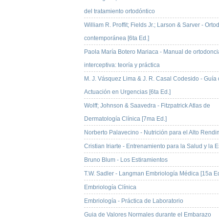
del tratamiento ortodóntico
William R. Proffit; Fields Jr.; Larson & Sarver - Ort
contemporánea [6ta Ed.]
Paola María Botero Mariaca - Manual de ortodonci
interceptiva: teoría y práctica
M. J. Vásquez Lima & J. R. Casal Codesido - Guía
Actuación en Urgencias [6ta Ed.]
Wolff; Johnson & Saavedra - Fitzpatrick Atlas de
Dermatología Clínica [7ma Ed.]
Norberto Palavecino - Nutrición para el Alto Rendi
Cristian Iriarte - Entrenamiento para la Salud y la E
Bruno Blum - Los Estiramientos
T.W. Sadler - Langman Embriología Médica [15a Ed
Embriología Clínica
Embriología - Práctica de Laboratorio
Guia de Valores Normales durante el Embarazo