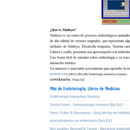
¿Qué es Simbryo?
Simbryo es un centro de procesos embriológicos animados 
de alta calidad de vectores originales, que representan al
módulos de Simbryo, Desarrollo temprano, Sistema cardiov
Cabeza y cuello, presentan una aproximación a la embriolo
Una forma fácil de entender sobre embriología y su trasc
animación artística.
Un amistoso e innovador acercamiento para aprender la emb
DOWNLOAD
(DESCARGAR) Embriología Interactiva Simbryo
CONTRASEÑA
: Visual.SaC
Más de Embriología,
Libros de Medicina
Embriología Interactiva Simbryo
Jesús Flores - Farmacología Humana [6ta Ed.]
Perry; Potter & Desmarais - Guía Mosby de habilid
procedimientos en enfermería [9na Ed.]
McLaughlin; Bennett & Trevisi - Mecánica sistemat