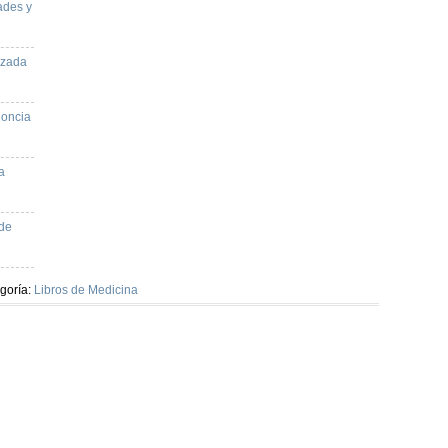
ades y
izada
odoncia
a
 de
goría:
Libros de Medicina