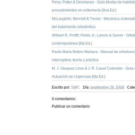
Perry; Potter & Desmarais - Guía Mosby de habilid
procedimientos en enfermería [9na Ed.]
McLaughlin; Bennett & Trevisi - Mecánica sistemat
del tratamiento ortodóntico
William R. Proffit; Fields Jr.; Larson & Sarver - Ort
contemporánea [6ta Ed.]
Paola María Botero Mariaca - Manual de ortodonci
interceptiva: teoría y práctica
M. J. Vásquez Lima & J. R. Casal Codesido - Guía
Actuación en Urgencias [6ta Ed.]
Escrito por:
S@C
Día:
septiembre 26, 2008
Cate
0 comentarios:
Publicar un comentario