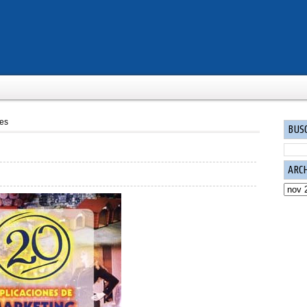
es
BUS
ARC