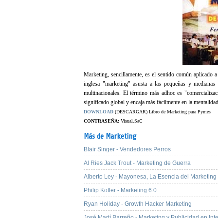
Marketing, sencillamente, es el sentido común aplicado a 
inglesa "marketing" asusta a las pequeñas y medianas 
multinacionales. El término más adhoc es "comercializa
significado global y encaja más fácilmente en la mentalid
DOWNLOAD
(DESCARGAR) Libro de Marketing para Pymes
CONTRASEÑA:
Visual.SaC
Más de Marketing
Blair Singer - Vendedores Perros
Al Ries Jack Trout - Marketing de Guerra
Alberto Ley - Mayonesa, La Esencia del Marketing
Philip Kotler - Marketing 6.0
Ryan Holiday - Growth Hacker Marketing
José Martí Parreño - Marketing y Publicidad en Int