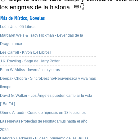
los enigmas de la historia. 💬👇
Más de Místico,
Novelas
León Uris - 05 Libros
Margaret Weis & Tracy Hickman - Leyendas de la
Dragonlance
Lee Carroll - Kryon [14 Libros]
J.K. Rowling - Saga de Harry Potter
Brian W. Aldiss - Invernáculo y otros
Deepak Chopra - SincroDestino/Rejuvenezca y viva más
tiempo
David G. Walker - Los Ángeles pueden cambiar tu vida
[15a Ed.]
Oberto Airaudi - Curso de hipnosis en 13 lecciones
Las Nuevas Profecías de Nostradamus hasta el año
2025
Deborah Harkness - El descubrimiento de las Brujas