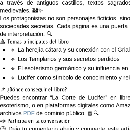
a través de antiguos castillos, textos sagrad
medievales. 🏰✨
Los protagonistas no son personajes ficticios, sin
sociedades secretas
. Cada página es una puerta
de interpretación. 🔍
🔺 Temas principales del libro
🔹 La herejía cátara y su conexión con el Grial
🔹 Los Templarios y sus secretos perdidos
🔹 El esoterismo germánico y su influencia en
🔹 Lucifer como símbolo de conocimiento y re
📌 ¿Dónde conseguir el libro?
Puedes encontrar
“La Corte de Lucifer”
en libre
esoterismo, o en plataformas digitales como Ama
archivos
PDF
de dominio público. 📘🔍
📣 Participa en la conversación
🧐 Deja tu comentario abajo y comparte este art