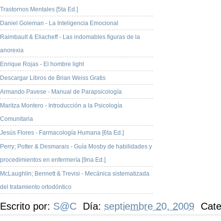
Trastornos Mentales [5ta Ed.]
Daniel Goleman - La Inteligencia Emocional
Raimbault & Eliacheff - Las indomables figuras de la
anorexia
Enrique Rojas - El hombre light
Descargar Libros de Brian Weiss Gratis
Armando Pavese - Manual de Parapsicología
Maritza Montero - Introducción a la Psicología
Comunitaria
Jesús Flores - Farmacología Humana [6ta Ed.]
Perry; Potter & Desmarais - Guía Mosby de habilidades y
procedimientos en enfermería [9na Ed.]
McLaughlin; Bennett & Trevisi - Mecánica sistematizada
del tratamiento ortodóntico
Escrito por:
S@C
Día:
septiembre 20, 2009
Cate