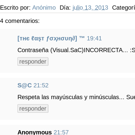
Escrito por:
Anónimo
Día:
julio 13, 2013
Categor
4 comentarios:
[тнє ℓαşт ƒσҳнσυη∂] ™
19:41
Contraseña (Visual.SaC)INCORRECTA... :S
responder
S@C
21:52
Respeta las mayúsculas y minúsculas... Sue
responder
Anonymous
21:57