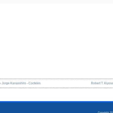
‹ Jorge Kanasshiro - Cocteles
Robert T. Kiyosa
Copyright 2