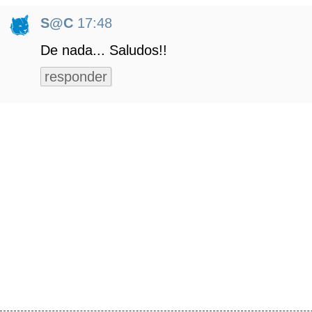
S@C
17:48
De nada... Saludos!!
responder