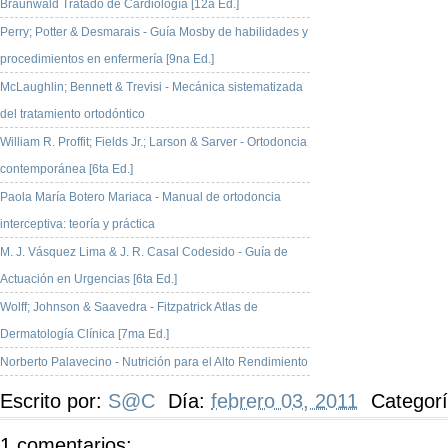
Braunwald Tratado de Cardiología [12a Ed.]
Perry; Potter & Desmarais - Guía Mosby de habilidades y
procedimientos en enfermería [9na Ed.]
McLaughlin; Bennett & Trevisi - Mecánica sistematizada
del tratamiento ortodóntico
William R. Proffit; Fields Jr.; Larson & Sarver - Ortodoncia
contemporánea [6ta Ed.]
Paola María Botero Mariaca - Manual de ortodoncia
interceptiva: teoría y práctica
M. J. Vásquez Lima & J. R. Casal Codesido - Guía de
Actuación en Urgencias [6ta Ed.]
Wolff; Johnson & Saavedra - Fitzpatrick Atlas de
Dermatología Clínica [7ma Ed.]
Norberto Palavecino - Nutrición para el Alto Rendimiento
Escrito por:
S@C
Día:
febrero 03, 2011
Categor
1 comentarios: