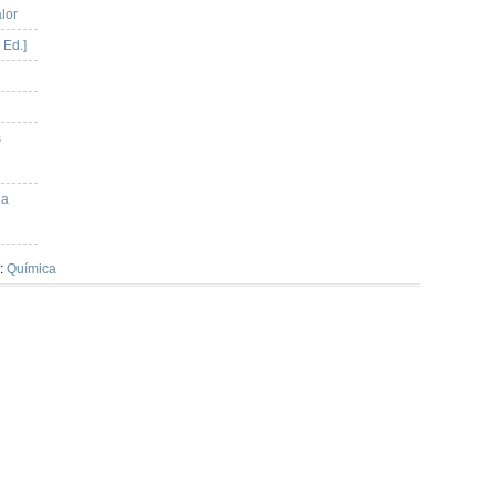
alor
 Ed.]
s
la
:
Química