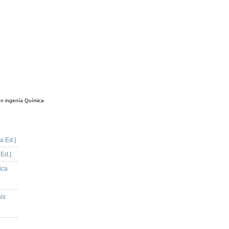
en ingenía Química
a Ed.]
 Ed.]
ica
sis