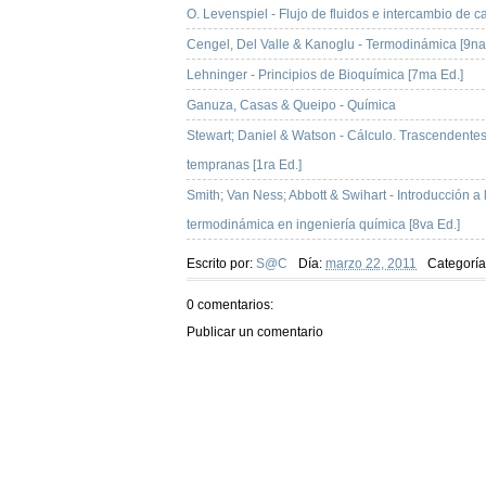
O. Levenspiel - Flujo de fluidos e intercambio de c
Cengel, Del Valle & Kanoglu - Termodinámica [9na
Lehninger - Principios de Bioquímica [7ma Ed.]
Ganuza, Casas & Queipo - Química
Stewart; Daniel & Watson - Cálculo. Trascendente
tempranas [1ra Ed.]
Smith; Van Ness; Abbott & Swihart - Introducción a 
termodinámica en ingeniería química [8va Ed.]
Escrito por:
S@C
Día:
marzo 22, 2011
Categoría
0 comentarios:
Publicar un comentario