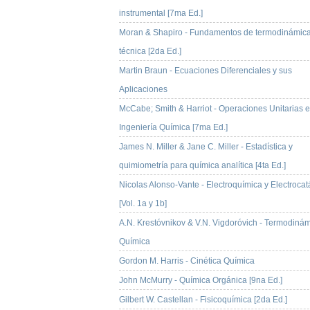
instrumental [7ma Ed.]
Moran & Shapiro - Fundamentos de termodinámic
técnica [2da Ed.]
Martin Braun - Ecuaciones Diferenciales y sus
Aplicaciones
McCabe; Smith & Harriot - Operaciones Unitarias 
Ingeniería Química [7ma Ed.]
James N. Miller & Jane C. Miller - Estadística y
quimiometría para química analítica [4ta Ed.]
Nicolas Alonso-Vante - Electroquímica y Electrocatá
[Vol. 1a y 1b]
A.N. Krestóvnikov & V.N. Vigdoróvich - Termodiná
Química
Gordon M. Harris - Cinética Química
John McMurry - Química Orgánica [9na Ed.]
Gilbert W. Castellan - Fisicoquímica [2da Ed.]