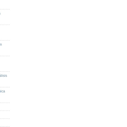
a
en
lisis
mica