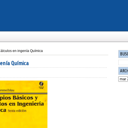
Cálculos en ingenía Química
BUS
genía Química
ARC