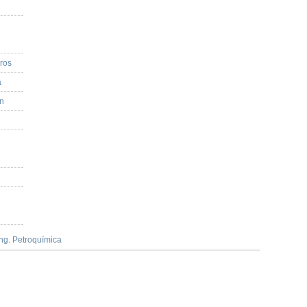
eros
a
ón
Ing. Petroquímica