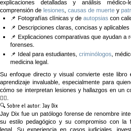
explicaciones detalladas y análisis médico-l
comprensión de
lesiones
,
causas de muerte
y
pat
📌 Fotografías clínicas y de
autopsias
con cali
📌 Descripciones claras, concisas y aplicables 
📌 Explicaciones comparativas que ayudan a 
forenses.
📌 Ideal para estudiantes,
criminólogos
, médic
medicina legal.
Su enfoque directo y visual convierte este libr
aprendizaje invaluable, especialmente para qui
cómo se interpretan lesiones y hallazgos en un c
🕵️‍♂️.
🔍 Sobre el autor: Jay Dix
Jay Dix fue un patólogo forense de renombre inte
su estilo pedagógico y su compromiso con la 
legal. Su experiencia en casos judiciales, inves