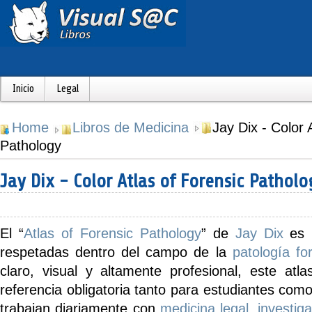
Inicio
Legal
Home
Libros de Medicina
Jay Dix - Color 
Pathology
Jay Dix - Color Atlas of Forensic Pathol
El
“
Atlas of Forensic Pathology
” de
Jay Dix
es 
respetadas dentro del campo de la
patología fo
claro, visual y altamente profesional, este atl
referencia obligatoria tanto para estudiantes com
trabajan diariamente con
medicina legal
,
investiga