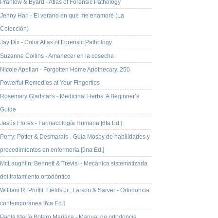
Prahlow & Byard - Atlas of Forensic Pathology
Jenny Han - El verano en que me enamoré (La
Colección)
Jay Dix - Color Atlas of Forensic Pathology
Suzanne Collins - Amanecer en la cosecha
Nicole Apelian - Forgotten Home Apothecary. 250
Powerful Remedies at Your Fingertips
Rosemary Gladstar's - Medicinal Herbs. A Beginner’s
Guide
Jesús Flores - Farmacología Humana [6ta Ed.]
Perry; Potter & Desmarais - Guía Mosby de habilidades y
procedimientos en enfermería [9na Ed.]
McLaughlin; Bennett & Trevisi - Mecánica sistematizada
del tratamiento ortodóntico
William R. Proffit; Fields Jr.; Larson & Sarver - Ortodoncia
contemporánea [6ta Ed.]
Paola María Botero Mariaca - Manual de ortodoncia