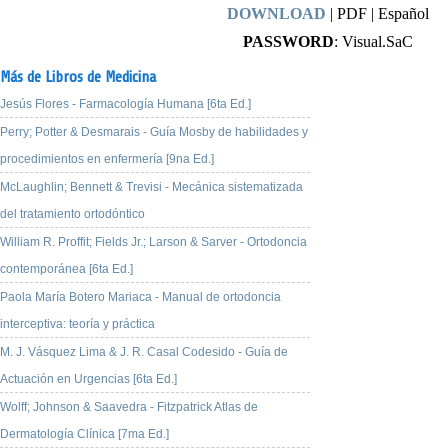
DOWNLOAD
| PDF | Español
PASSWORD
: Visual.SaC
Más de Libros de Medicina
Jesús Flores - Farmacología Humana [6ta Ed.]
Perry; Potter & Desmarais - Guía Mosby de habilidades y
procedimientos en enfermería [9na Ed.]
McLaughlin; Bennett & Trevisi - Mecánica sistematizada
del tratamiento ortodóntico
William R. Proffit; Fields Jr.; Larson & Sarver - Ortodoncia
contemporánea [6ta Ed.]
Paola María Botero Mariaca - Manual de ortodoncia
interceptiva: teoría y práctica
M. J. Vásquez Lima & J. R. Casal Codesido - Guía de
Actuación en Urgencias [6ta Ed.]
Wolff; Johnson & Saavedra - Fitzpatrick Atlas de
Dermatología Clínica [7ma Ed.]