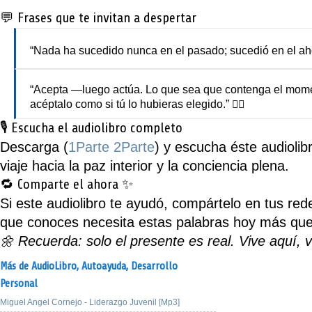
💬 Frases que te invitan a despertar
“Nada ha sucedido nunca en el pasado; sucedió en el aho
“Acepta —luego actúa. Lo que sea que contenga el mome
acéptalo como si tú lo hubieras elegido.” 🧘‍♂️
🎙️ Escucha el audiolibro completo
Descarga (
1Parte
2Parte
) y escucha éste audioli
viaje hacia la paz interior y la conciencia plena.
🔁 Comparte el ahora ✨
Si este audiolibro te ayudó,
compártelo en tus red
que conoces necesita estas palabras hoy más qu
🌼 Recuerda: solo el presente es real. Vive aquí, 
Más de AudioLibro,
Autoayuda,
Desarrollo
Personal
Miguel Angel Cornejo - Liderazgo Juvenil [Mp3]