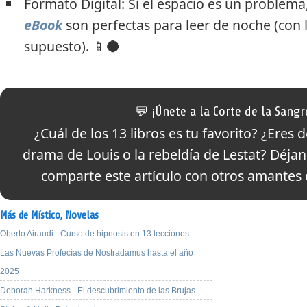
Formato Digital:
Si el espacio es un problema,
eBook
son perfectas para leer de noche (con 
supuesto). 📱🌑
💬 ¡Únete a la Corte de la Sangr
¿Cuál de los 13 libros es tu favorito? ¿Eres 
drama de Louis o la rebeldía de Lestat? Déja
comparte este artículo con otros amantes d
Más de Místico,
Novelas
Oberto Airaudi - Curso de hipnosis en 13 lecciones
Las Nuevas Profecías de Nostradamus hasta el año
2025
Deborah Harkness - El descubrimiento de las Brujas