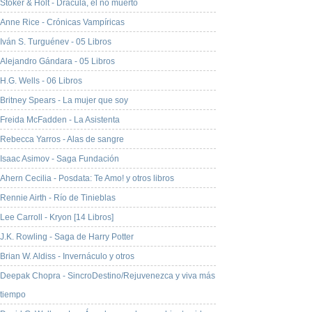
Stoker & Holt - Drácula, el no muerto
Anne Rice - Crónicas Vampíricas
Iván S. Turguénev - 05 Libros
Alejandro Gándara - 05 Libros
H.G. Wells - 06 Libros
Britney Spears - La mujer que soy
Freida McFadden - La Asistenta
Rebecca Yarros - Alas de sangre
Isaac Asimov - Saga Fundación
Ahern Cecilia - Posdata: Te Amo! y otros libros
Rennie Airth - Río de Tinieblas
Lee Carroll - Kryon [14 Libros]
J.K. Rowling - Saga de Harry Potter
Brian W. Aldiss - Invernáculo y otros
Deepak Chopra - SincroDestino/Rejuvenezca y viva más
tiempo