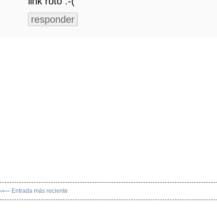
link roto :-(
responder
‹⟵ Entrada más reciente