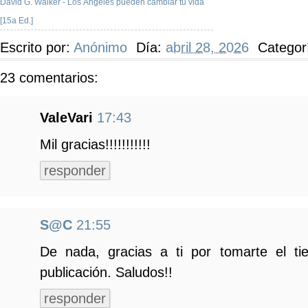
David G. Walker - Los Ángeles pueden cambiar tu vida
[15a Ed.]
Escrito por:
Anónimo
Día:
abril 28, 2026
Categor
23 comentarios:
ValeVari
17:43
Mil gracias!!!!!!!!!!!
responder
S@C
21:55
De nada, gracias a ti por tomarte el t
publicación. Saludos!!
responder