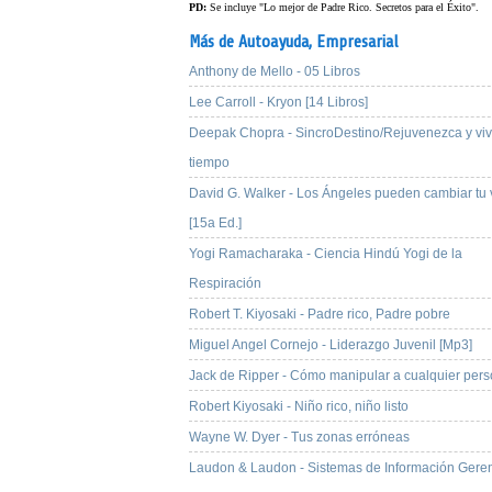
PD:
Se incluye "Lo mejor de Padre Rico. Secretos para el Éxito".
Más de Autoayuda,
Empresarial
Anthony de Mello - 05 Libros
Lee Carroll - Kryon [14 Libros]
Deepak Chopra - SincroDestino/Rejuvenezca y vi
tiempo
David G. Walker - Los Ángeles pueden cambiar tu 
[15a Ed.]
Yogi Ramacharaka - Ciencia Hindú Yogi de la
Respiración
Robert T. Kiyosaki - Padre rico, Padre pobre
Miguel Angel Cornejo - Liderazgo Juvenil [Mp3]
Jack de Ripper - Cómo manipular a cualquier per
Robert Kiyosaki - Niño rico, niño listo
Wayne W. Dyer - Tus zonas erróneas
Laudon & Laudon - Sistemas de Información Geren