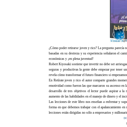
¿Cómo poder retirarse joven y rico? La pregunta parecía n
basadas en su destreza y su experiencia señalaron el cami
económicas y ¡en plena juventud!
Robert Kiyosaki sostiene que invertir no debe ser arriesg
seguras y productivas la gente debe empezar por tener un
revela cómo transformar el futuro financiero si empezamos
En Retírate joven y rico el autor comparte grandes moment
emotividad como fueron las que marcaron su ascenso en la
desarrollo de tres objetivos el lector puede aspirar a la
aumento de las habilidades en el manejo de dinero y el inc
Las lecciones de este libro nos enseñan a enfrentar y sup
forma en que debemos trabajar con el apalancamiento en nu
lecciones están dirigidas no sólo a empresarios y millonar
D