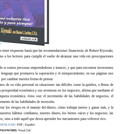
o tener respuesta hasta que las recomendaciones financieras de Robert Kiyosaki,
no a los lectores para cumplir el sueño de alcanzar una vida sin preocupaciones
ado si somos personas emprendedoras y tenaces, y que para encontrar inversiones
 lenguaje que promueva la superación y el enriquecimiento; en sus páginas nos
 por cambiar nuestra forma de pensar.
os de su vida personal en situaciones tan difíciles como la quiebra, o llenas de
 prosperidad económica y sus aventuras en los negocios, afirma que mediante el
 riqueza económica, éstos son: el incremento de las habilidades de negocios, el
remento de las habilidades de inversión.
erar los riesgos en el manejo del dinero, cómo trabajar menos y ganar más, y la
estros hábitos cotidianos, nuestro dinero, los bienes raíces y los negocios; las
ios, sino a todo aquél que desea aprender los mecanismos para volverse rico.
OWNLOAD
| PDF | Español
PASSWORD:
Visual.SaC