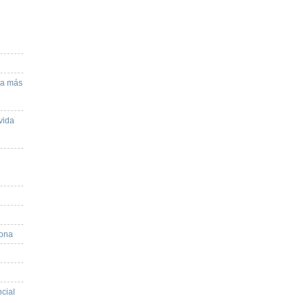
va más
vida
sona
cial