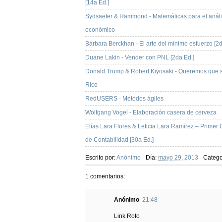
[14a Ed.]
Sydsaeter & Hammond - Matemáticas para el análi
económico
Bárbara Berckhan - El arte del mínimo esfuerzo [2d
Duane Lakin - Vender con PNL [2da Ed.]
Donald Trump & Robert Kiyosaki - Queremos que 
Rico
RedUSERS - Métodos ágiles
Wolfgang Vogel - Elaboración casera de cerveza
Elías Lara Flores & Leticia Lara Ramírez – Primer
de Contabilidad [30a Ed.]
Escrito por:
Anónimo
Día:
mayo 29, 2013
Catego
1 comentarios:
Anónimo
21:48
Link Roto