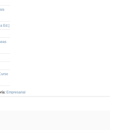
sis
a Ed.]
seas
 Curso
ría:
Empresarial