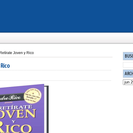
Retírate Joven y Rico
BUS
 Rico
ARC