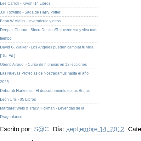
Lee Carroll - Kryon [14 Libros]
J.K. Rowling - Saga de Harry Potter
Brian W. Aldiss - Invernáculo y otros
Deepak Chopra - SincroDestino/Rejuvenezca y viva más
tiempo
David G. Walker - Los Ángeles pueden cambiar tu vida
[15a Ed.]
Oberto Airaudi - Curso de hipnosis en 13 lecciones
Las Nuevas Profecías de Nostradamus hasta el año
2025
Deborah Harkness - El descubrimiento de las Brujas
León Uris - 05 Libros
Margaret Weis & Tracy Hickman - Leyendas de la
Dragonlance
Escrito por:
S@C
Día:
septiembre 14, 2012
Cate