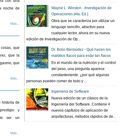
era con una
Wayne L. Winston - Investigación de
sa noche de
Operaciones [4ta. Ed.]
Obra que se caracteriza por utilizar un
Más...
lenguaje sencillo, atractivo para
cualquier lector, ahora en su nueva
edición de Investigación de Op...
 cosas, que
Dr. Bolio Bermúdez - Qué hacen los
exo, que la
malditos flacos para estar tan flacos
En el mundo de la nutrición y el control
orgasmo, que
del peso, una pregunta aparece
constantemente: ¿por qué algunas
Más...
personas pueden comer de todo y ...
Ingenieria de Software
Nueva edición de un clásico de la
e historia de
Ingeniería del Software. Contiene 4
prestigio y
nuevos capítulos de aplicación de
arquitecturas, métodos rápidos de de...
de ser un
Más...