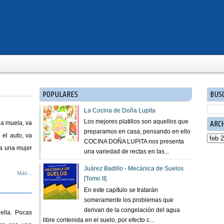
POPULARES
BUS
La Cocina de Doña Lupita
Los mejores platillos son aquellos que
a muela, va
ARC
preparamos en casa; pensando en ello
 el auto, va
COCINA DOÑA LUPITA nos presenta
ja una mujer
una variedad de rectas en las...
Juárez Badillo - Mecánica de Suelos
Más...
[Tomo II]
En este capítulo se tratarán
someramente los problemas que
derivan de la congelación del agua
ella. Pocas
libre contenida en el suelo, por efecto c...