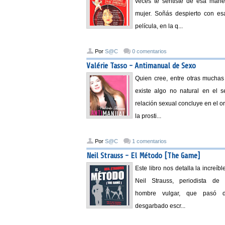
veces te sentiste de esa man
mujer. Soñás despierto con e
película, en la q...
Por
S@C
0 comentarios
Valérie Tasso - Antimanual de Sexo
Quien cree, entre otras muchas
existe algo no natural en el s
relación sexual concluye en el 
la prosti...
Por
S@C
1 comentarios
Neil Strauss - El Método [The Game]
Este libro nos detalla la increíbl
Neil Strauss, periodista de 
hombre vulgar, que pasó 
desgarbado escr...