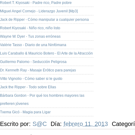
Robert T. Kiyosaki - Padre rico, Padre pobre
Miguel Angel Cornejo - Liderazgo Juvenil [Mp3]
Jack de Ripper - Cómo manipular a cualquier persona
Robert Kiyosaki - Niño rico, niño listo
Wayne W. Dyer - Tus zonas erróneas
Valérie Tasso - Diario de una Ninfómana
Luis Caraballo & Mauricio Botero - El Arte de la Atracción
Guillermo Palomo - Seducción Peligrosa
Dr. Kenneth Ray - Masaje Erótico para parejas
Vitto Vignolio - Cómo saber si le gusto
Jack the Ripper - Todo sobre Ellas
Bárbara Gordon - Por qué los hombres mayores las
prefieren jóvenes
Txema Gicó - Magia para Ligar
Escrito por:
S@C
Día:
febrero 11, 2013
Categor