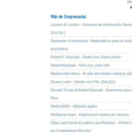
DO
Más de Empresarial
Laudon & Laudon - Sistemas de Información Geren
[14a Ed.]
Sydsaeter & Hammond - Matemáticas para el análi
económico
Robert T. Kiyosaki - Padre rico, Padre pobre
Robert Kiyosaki - Niño rico, niño listo
Bárbara Berckhan - El arte del mínimo esfuerzo [2d
Duane Lakin - Vender con PNL [2da Ed.]
Donald Trump & Robert Kiyosaki - Queremos que 
Rico
RedUSERS - Métodos ágiles
Wolfgang Vogel - Elaboración casera de cerveza
Elías Lara Flores & Leticia Lara Ramírez – Primer
de Contabilidad [30a Ed.]