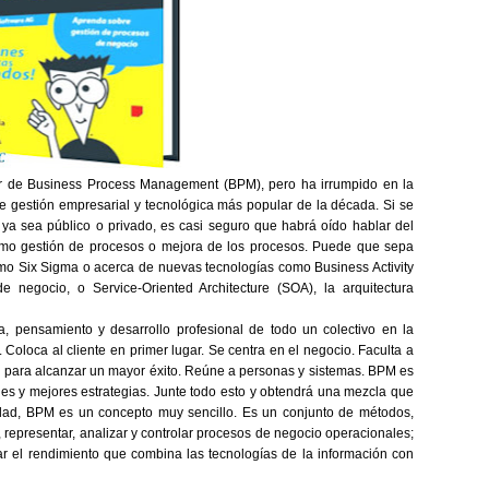
r de Business Process Management (BPM), pero ha irrumpido en la
de gestión empresarial y tecnológica más popular de la década. Si se
 ya sea público o privado, es casi seguro que habrá oído hablar del
omo gestión de procesos o mejora de los procesos. Puede que sepa
o Six Sigma o acerca de nuevas tecnologías como Business Activity
e negocio, o Service-Oriented Architecture (SOA), la arquitectura
, pensamiento y desarrollo profesional de todo un colectivo en la
Coloca al cliente en primer lugar. Se centra en el negocio. Faculta a
a para alcanzar un mayor éxito. Reúne a personas y sistemas. BPM es
s y mejores estrategias. Junte todo esto y obtendrá una mezcla que
idad, BPM es un concepto muy sencillo. Es un conjunto de métodos,
, representar, analizar y controlar procesos de negocio operacionales;
r el rendimiento que combina las tecnologías de la información con