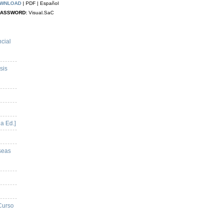
WNLOAD
| PDF | Español
PASSWORD:
Visual.SaC
cial
sis
a Ed.]
seas
 Curso