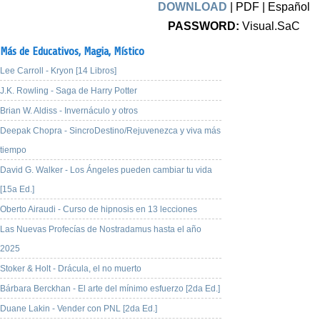
DOWNLOAD
| PDF | Español
PASSWORD:
Visual.SaC
Más de Educativos,
Magia,
Místico
Lee Carroll - Kryon [14 Libros]
J.K. Rowling - Saga de Harry Potter
Brian W. Aldiss - Invernáculo y otros
Deepak Chopra - SincroDestino/Rejuvenezca y viva más
tiempo
David G. Walker - Los Ángeles pueden cambiar tu vida
[15a Ed.]
Oberto Airaudi - Curso de hipnosis en 13 lecciones
Las Nuevas Profecías de Nostradamus hasta el año
2025
Stoker & Holt - Drácula, el no muerto
Bárbara Berckhan - El arte del mínimo esfuerzo [2da Ed.]
Duane Lakin - Vender con PNL [2da Ed.]