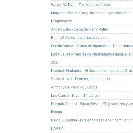
Wayne W. Dyer - Tus zonas erróneas
Margaret Weis & Tracy Hickman - Leyendas de la
Dragonlance
J.K. Rowling - Saga de Harry Potter
Brian W. Aldiss - Invernáculo y otros
Oberto Airaudi - Curso de hipnosis en 13 lecciones
Las Nuevas Profecías de Nostradamus hasta el a
2025
Deborah Harkness - El descubrimiento de las Bruj
Stoker & Holt - Drácula, el no muerto
Anthony de Mello - 05 Libros
Lee Carroll - Kryon [14 Libros]
Deepak Chopra - SincroDestino/Rejuvenezca y vi
tiempo
David G. Walker - Los Ángeles pueden cambiar tu 
[15a Ed.]