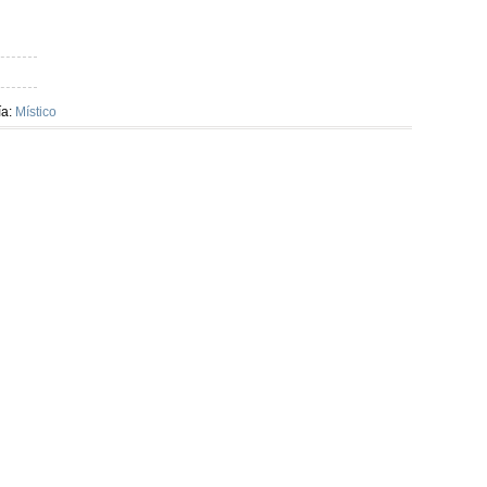
ía:
Místico