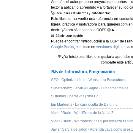
Además, el autor propone proyectos pequeños 
lector a aplicar lo aprendido y a fortalecer su lógi
🚀 Ideal para estudiantes y autodidactas
Este libro se ha vuelto una referencia en comunid
ligera, práctica y motivadora
para quienes comienz
decir: “¡Ahora sí entiendo la OOP!” 😄🔥.
📖 Dónde conseguirlo
Puedes encontrar
“Introducción a la OOP”
de
Fran
Google Books
, e incluso en
versiones digitales
acc
💬 ¿Ya leíste este libro o te gustaría aprende
comparte este artí
Más de Informática,
Programación
SEO - Optimización de Webs para Buscadores
Silberschatz; Galvin & Gagne - Fundamentos de
Sistemas Operativos [7ma Ed.]
Ian Marteens - La cara oculta de Delphi 6
Video2Brain - WordPress de la A a la Z
Video2Brain - Wordpress: haz y personaliza tu siti
Javier García de Jalón - Aprenda Java como si est