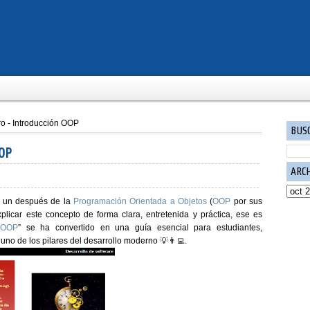
o - Introducción OOP
BUS
OOP
ARC
y un después de la
Programación Orientada a Objetos
(
OOP
por sus
xplicar este concepto de forma clara, entretenida y práctica, ese es
a OOP
”
se ha convertido en una
guía esencial para estudiantes,
no de los pilares del desarrollo moderno 💡👨‍💻.