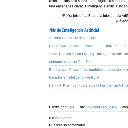
reflexión filosófica
sobre lo que significa ser human
una enseñanza clara:
la inteligencia artificial n
💬
¿Ya leíste “La Era de la Inteligencia Art
¡Déjano
Más de Inteligencia Artificial
Susana García - IA desde cero
Pablo Tapias Cantos - Dominando ChatGPT en 30 
Stuart Russell & Peter Norvig - Inteligencia Artificia
enfoque moderno [2da Ed.]
Bert Langa - Creación de modelos de negocio exit
basados en Inteligencia Artificial
Henry A. Kissinger - La era de la Inteligencia Artifici
Escrito por:
S@C
Día:
noviembre 09, 2025
Cate
0 comentarios:
Publicar un comentario