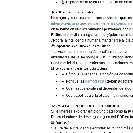
🧬 El papel de la IA en la ciencia, la defensa
🧠 Reflexiones clave del libro
Kissinger y sus coautores nos advierten que 
información, sino que también generan conocimie
en la forma en que los humanos pensamos, decidi
El libro nos invita a preguntarnos:
¿Quién controla
¿Podrá la inteligencia humana mantenerse al día con
🌍 Importancia del libro en la actualidad
“
La Era de la Inteligencia Artificial
” se ha converti
entusiastas de la tecnología. En un mundo don
(¡como este! 😅), comprender sus implicaciones e
📊 Lo que aprenderás con esta lectura
🔹 Cómo la IA redefine la noción de conoci
🔹 Por qué las
democracias
deben adaptars
🔹 Qué riesgos existen al depender de algor
🔹 Qué papel jugará la ética en la inteligencia 
📥 Descarga “La Era de la Inteligencia Artificial”
Si te interesa explorar en profundidad cómo la I
Busca el enlace de descarga segura del PDF en tu fu
🧩 Conclusión
“
La Era de la Inteligencia Artificial
” es mucho más q