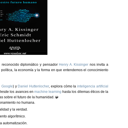
el reconocido diplomático y pensador
Henry A. Kissinger
nos invita a
a política, la economía y la forma en que entendemos el conocimiento
e
Google
) y
Daniel Huttenlocher
, explora cómo la
inteligencia artificial
 Desde los avances en
machine learning
hasta los dilemas éticos de la
as sobre el futuro de la humanidad. 🧩
zonamiento no humana.
lidad y la verdad.
ento algorítmico.
la automatización.