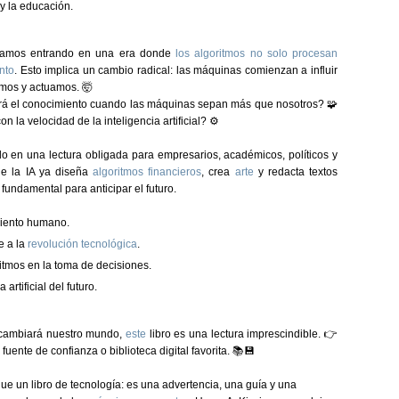
 y la educación.
estamos entrando en una era donde
los algoritmos no solo procesan
nto
. Esto implica un cambio radical: las máquinas comienzan a influir
mos y actuamos. 🤯
rá el conocimiento cuando las máquinas sepan más que nosotros?
🧩
 la velocidad de la inteligencia artificial?
⚙️
do en una lectura obligada para empresarios, académicos, políticos y
de la IA ya diseña
algoritmos financieros
, crea
arte
y redacta textos
s fundamental para
anticipar el futuro
.
miento humano.
e a la
revolución tecnológica
.
itmos en la toma de decisiones.
artificial del futuro.
A cambiará nuestro mundo,
este
libro es una lectura imprescindible. 👉
ente de confianza o biblioteca digital favorita.
📚💾
ue un libro de tecnología: es una
advertencia, una guía y una