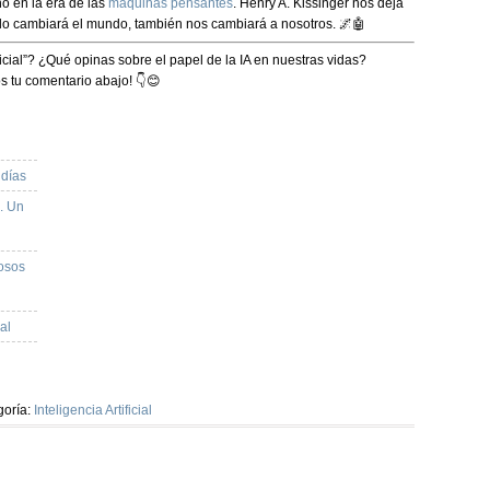
o en la era de las
máquinas pensantes
. Henry A. Kissinger nos deja
o solo cambiará el mundo, también nos cambiará a nosotros
. 🌌🤖
ificial”? ¿Qué opinas sobre el papel de la IA en nuestras vidas?
s tu comentario abajo! 👇😊
días
l. Un
osos
al
goría:
Inteligencia Artificial