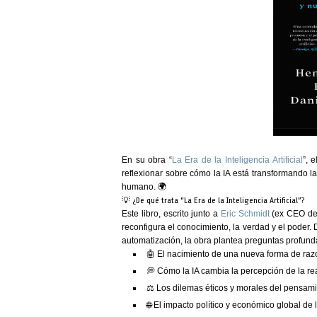
En su obra
“
La Era de la Inteligencia Artificial
”
, 
reflexionar sobre cómo la
IA está transformando l
humano
. 🌍
💡 ¿De qué trata “La Era de la Inteligencia Artificial”?
Este libro, escrito junto a
Eric Schmidt
(ex CEO d
reconfigura el conocimiento, la verdad y el poder
.
automatización, la obra plantea preguntas profund
🤖 El nacimiento de una nueva forma de ra
💭 Cómo la IA cambia la percepción de la rea
⚖️ Los dilemas éticos y morales del pensami
🌐 El impacto político y económico global de 