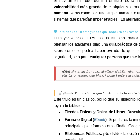
Si hay un tema que domina el libro, es la
I
vulnerabilidad más grande
de cualquier sistema
humano
. Verás cómo con una simple llamada o un
sistemas que parecían impenetrables. ¡Es aterrad
🛡️ Lecciones de Ciberseguridad que Todos Necesitamos
El mayor valor de "El Arte de la Intrusión" radic
piensan los atacantes, sino una
guía práctica de
sobre cómo se podría haber evitado, lo que lo 
seguridad, sino para
cualquier persona que use i
¡Ojo!
No es un libro para glorificar el delito, sino
ella. Es un espejo que Mitnick pone frente a la indus
🛒 ¿Dónde Puedes Conseguir "El Arte de la Intrusión"
Este título es un clásico, por lo que su disponibi
joya a tu biblioteca:
Tiendas Físicas y Online de Libros:
Búscalo 
Formato Digital (
Ebook
):
Si prefieres la inm
principales plataformas como Kindle, Google
Bibliotecas Públicas:
¡No olvides la opción 