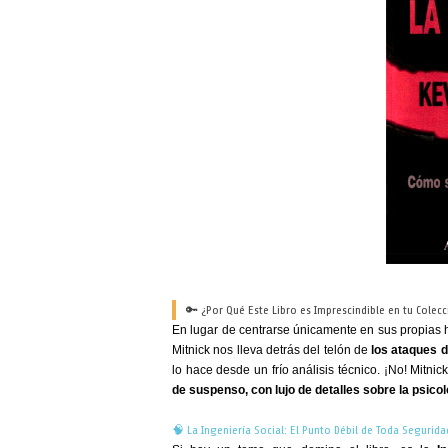
🔑 ¿Por Qué Este Libro es Imprescindible en tu Colecc
En lugar de centrarse únicamente en sus propias
Mitnick nos lleva detrás del telón de
los ataques 
lo hace desde un frío análisis técnico. ¡No! Mitn
de suspenso, con lujo de detalles sobre la psicolo
🧠 La Ingeniería Social: El Punto Débil de Toda Segurida