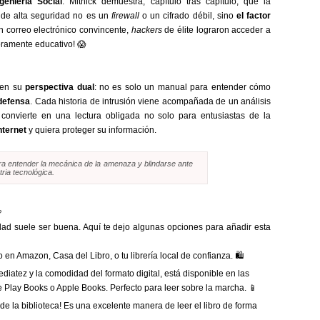
ngeniería Social
. Mitnick demuestra, capítulo tras capítulo, que la
 de alta seguridad no es un
firewall
o un cifrado débil, sino
el factor
 correo electrónico convincente,
hackers
de élite lograron acceder a
oramente educativo! 😱
a en su
perspectiva dual
: no es solo un manual para entender cómo
 defensa
. Cada historia de intrusión viene acompañada de un análisis
convierte en una lectura obligada no solo para entusiastas de la
nternet
y quiera proteger su información.
 para entender la mecánica de la amenaza y blindarse ante
tria tecnológica.
?
lidad suele ser buena. Aquí te dejo algunas opciones para añadir esta
en Amazon, Casa del Libro, o tu librería local de confianza. 🛍️
ediatez y la comodidad del formato digital, está disponible en las
 Play Books o Apple Books. Perfecto para leer sobre la marcha. 📱
de la biblioteca! Es una excelente manera de leer el libro de forma