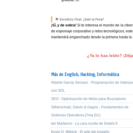
gratuita. 🆓
🌟 Veredicto Final: ¿Vale la Pena?
¡Sí, y de sobra!
Si te interesa el mundo de la cibe
de espionaje corporativo y retos tecnológicos, este 
mantendrá enganchado desde la primera hasta la 
¿Ya lo has leído? ¡Déj
Más de English,
Hacking,
Informática
Alberto García Serrano - Programación de Videoj
con SDL
SEO - Optimización de Webs para Buscadores
Silberschatz; Galvin & Gagne - Fundamentos de
Sistemas Operativos [7ma Ed.]
Ian Marteens - La cara oculta de Delphi 6
Kevin D. Mitnick - El arte del engaño