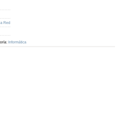
la Red
oría:
Informática