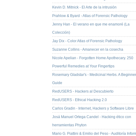
Kevin D. Mitnick - El Arte de la intrusión
Prahlow & Byard - Atlas of Forensic Pathology
Jenny Han - El verano en que me enamoré (La
Colección)
Jay Dix - Color Atlas of Forensic Pathology
Suzanne Collins - Amanecer en la cosecha
Nicole Apelian - Forgotten Home Apothecary. 250
Powerful Remedies at Your Fingertips
Rosemary Gladstar's - Medicinal Herbs. A Beginner
Guide
RedUSERS - Hackers al Descubierto
RedUSERS - Ethical Hacking 2.0
Carlos Gradin - Internet, Hackers y Software Libre
Josá Manuel Ortega Candel - Hacking ético con
herramientas Phyton
Mario G. Piattini & Emilio del Peso - Auditoría Infor