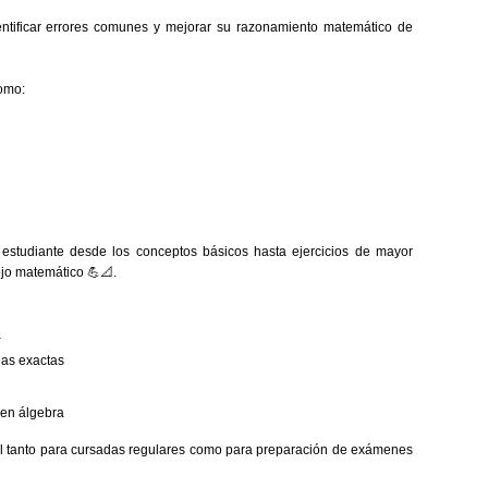
dentificar errores comunes y mejorar su razonamiento matemático de
como:
estudiante desde los conceptos básicos hasta ejercicios de mayor
ejo matemático 💪📐.
a
cias exactas
 en álgebra
eal tanto para cursadas regulares como para preparación de exámenes