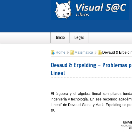
Inicio
Legal
Home
Matemática
Devaud & Erpeldin
Devaud & Erpelding - Problemas pr
Lineal
El
álgebra
y el
álgebra lineal
son pilares funda
ingeniería y tecnología. En ese recorrido académi
Lineal”
de
Devaud Gloria
y
María Erpelding
se pre
📘.