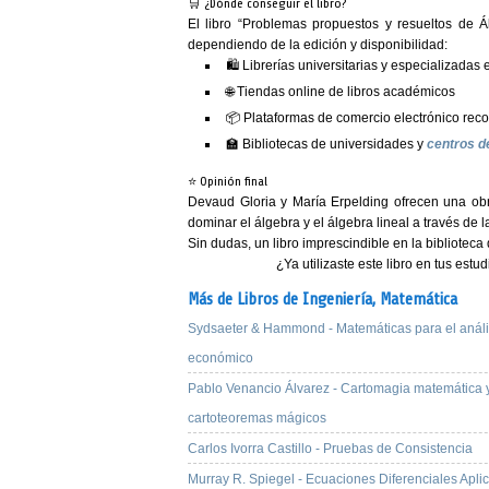
🛒 ¿Dónde conseguir el libro?
El libro
“Problemas propuestos y resueltos de Á
dependiendo de la edición y disponibilidad:
🛍️ Librerías universitarias y especializada
🌐 Tiendas online de libros académicos
📦 Plataformas de comercio electrónico rec
🏫 Bibliotecas de universidades y
centros d
⭐ Opinión final
Devaud Gloria y María Erpelding ofrecen una obra
dominar el álgebra y el álgebra lineal a través de 
Sin dudas, un libro imprescindible en la biblioteca
¿Ya utilizaste este libro en tus est
Más de Libros de Ingeniería,
Matemática
Sydsaeter & Hammond - Matemáticas para el análi
económico
Pablo Venancio Álvarez - Cartomagia matemática 
cartoteoremas mágicos
Carlos Ivorra Castillo - Pruebas de Consistencia
Murray R. Spiegel - Ecuaciones Diferenciales Apli