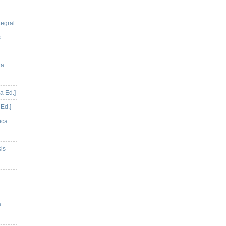
tegral
s
la
a Ed.]
 Ed.]
ica
sis
a