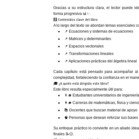
Gracias a su estructura clara, el lector puede i
forma progresiva 📊✨.
🧮 Contenidos clave del libro
A lo largo del texto se abordan temas esenciales 
📌 Ecuaciones y sistemas de ecuaciones
📌 Matrices y determinantes
📌 Espacios vectoriales
📌 Transformaciones lineales
📌 Aplicaciones prácticas del álgebra lineal
Cada capítulo está pensado para acompañar al 
complejidad, fortaleciendo la confianza en el man
🎓 ¿A quién está dirigido este libro?
Este libro resulta especialmente útil para:
👨‍🎓 Estudiantes universitarios de ingenierí
👩‍🎓 Carreras de matemáticas, física y cien
📚 Docentes que buscan material de apoyo
🧠 Personas que desean reforzar sus bases
Su enfoque práctico lo convierte en un aliado id
finales 📝😊.