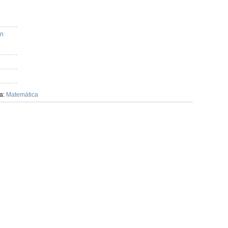
en
a:
Matemática