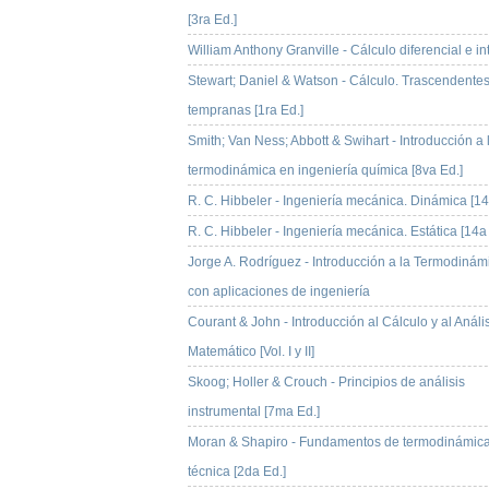
[3ra Ed.]
William Anthony Granville - Cálculo diferencial e in
Stewart; Daniel & Watson - Cálculo. Trascendente
tempranas [1ra Ed.]
Smith; Van Ness; Abbott & Swihart - Introducción a 
termodinámica en ingeniería química [8va Ed.]
R. C. Hibbeler - Ingeniería mecánica. Dinámica [14
R. C. Hibbeler - Ingeniería mecánica. Estática [14a
Jorge A. Rodríguez - Introducción a la Termodinám
con aplicaciones de ingeniería
Courant & John - Introducción al Cálculo y al Análi
Matemático [Vol. I y II]
Skoog; Holler & Crouch - Principios de análisis
instrumental [7ma Ed.]
Moran & Shapiro - Fundamentos de termodinámic
técnica [2da Ed.]