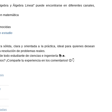
lgebra y Álgebra Lineal”
puede encontrarse en diferentes canales,
s en matemática
onocidas
e estudio
 sólida, clara y orientada a la práctica, ideal para quienes desean
la resolución de problemas reales.
 de todo estudiante de ciencias e ingeniería 📚🔥.
udios? ¡Comparte tu experiencia en los comentarios! 😊👇
sis
y
cadas