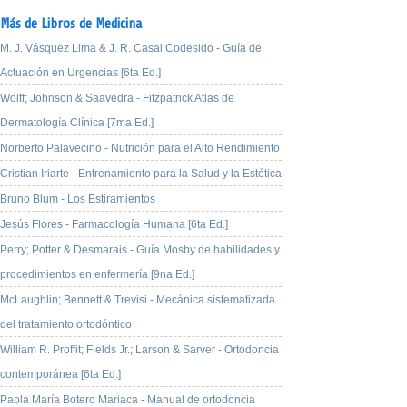
Más de Libros de Medicina
M. J. Vásquez Lima & J. R. Casal Codesido - Guía de
Actuación en Urgencias [6ta Ed.]
Wolff; Johnson & Saavedra - Fitzpatrick Atlas de
Dermatología Clínica [7ma Ed.]
Norberto Palavecino - Nutrición para el Alto Rendimiento
Cristian Iriarte - Entrenamiento para la Salud y la Estética
Bruno Blum - Los Estiramientos
Jesús Flores - Farmacología Humana [6ta Ed.]
Perry; Potter & Desmarais - Guía Mosby de habilidades y
procedimientos en enfermería [9na Ed.]
McLaughlin; Bennett & Trevisi - Mecánica sistematizada
del tratamiento ortodóntico
William R. Proffit; Fields Jr.; Larson & Sarver - Ortodoncia
contemporánea [6ta Ed.]
Paola María Botero Mariaca - Manual de ortodoncia