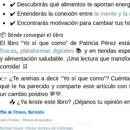
✔️ Descubrirás qué alimentos te aportan energ
✔️ Entenderás la conexión entre
la mente y la 
✔️ Encontrarás motivación para cambiar tus há
📦 Dónde conseguir el libro
El libro
“Yo sí que como”
de Patricia Pérez está
físicas
,
plataformas digitales
📚 y en tiendas espe
y alimentación saludable. ¡Una lectura que transfo
comida! 🛒
👉
¿Te animas a decir “Yo sí que como”?
Cuéntan
qué te ha parecido y comparte este artículo con
un cambio positivo 💬💚.
📥
¿Ya leíste este libro?
¡Déjanos tu opinión en
Más de Fitness,
Nutrición
Jens Freese - Fitness terapéutico
Michael Geary - Perder Gordura del Estómago